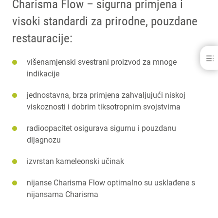
Charisma Flow – sigurna primjena i
visoki standardi za prirodne, pouzdane
restauracije:
Charisma® Flow
višenamjenski svestrani proizvod za mnoge
indikacije
PREDNOSTI
CHARISMA FLOW BASELINER
jednostavna, brza primjena zahvaljujući niskoj
DOWNLOADS
viskoznosti i dobrim tiksotropnim svojstvima
KONTAKT
POVEZANI PROIZVODI
radioopacitet osigurava sigurnu i pouzdanu
dijagnozu
izvrstan kameleonski učinak
nijanse Charisma Flow optimalno su usklađene s
nijansama Charisma