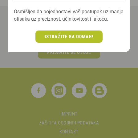
Osmišljen da pojednostavi vaš postupak uzimanja
otisaka uz preciznost, učinkovitost i lakoću.
Prijavite se ovdje na naš newsletter!
ISTRAŽITE GA ODMAH!
PRIJAVITE SE OVDJE
IMPRINT
ZAŠTITA OSOBNIH PODATAKA
KONTAKT