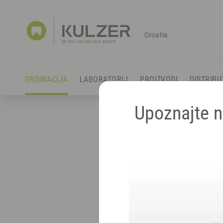
Croatia
ORDINACIJA
LABORATORIJ
PROIZVODI
DISTRIBU
Upoznajte n