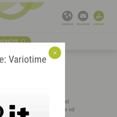
LOKACIJE
PRIJAVI SE
KONTAKT
OTRAŽITE
e: Variotime
 vas učinkovitost i pouzdanost
ne kvalitete koje vi očekujete od