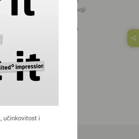
šeg dugogodišnjeg iskustva u
va, pružamo vam materijale koji
nje izravnih i neizravnih
 i uvjerljiva kvaliteta naših
odijelite ovu stranicu na...
E-Mail
 učinkovitost i