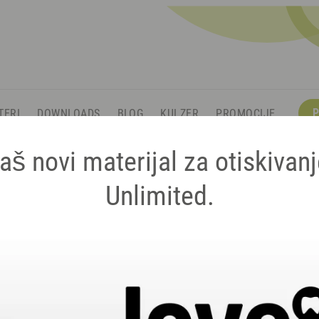
P
TERI
DOWNLOADS
BLOG
KULZER
PROMOCIJE
aš novi materijal za otiskivanj
Unlimited.
Adhezivi
Pouzdana snaga veze
Vaši pacijenti očekuju od
svaki dan. To su upravo o