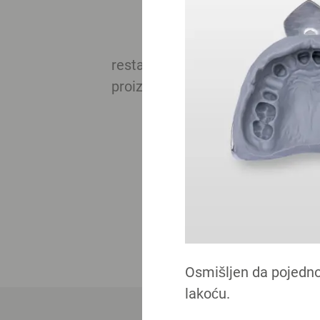
restauracija. Jednostavno, sigur
proizvoda daju vam povjerenje ko
Osmišljen da pojedno
lakoću.