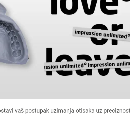
adheziva. Na temelju na
razvoju vezivnih sredsta
su vam potrebni za veziva
no i znanstveno dokazano. Pouzdana snaga vezivanja
je vam je potrebno svaki dan u ordinaciji.
P
stavi vaš postupak uzimanja otisaka uz preciznost,